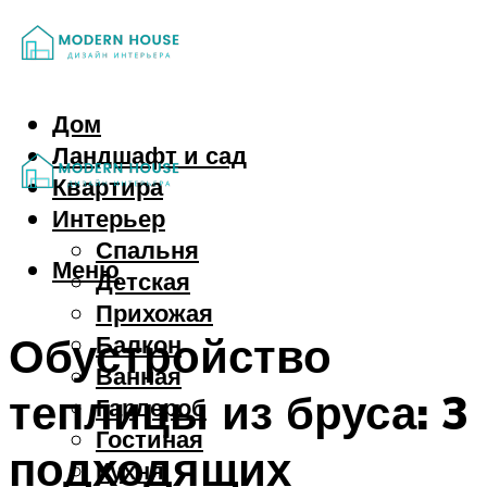
Дом
Ландшафт и сад
Квартира
Интерьер
Спальня
Меню
Детская
Прихожая
Обустройство
Балкон
Ванная
теплицы из бруса: 3
Гардероб
Гостиная
подходящих
Кухня