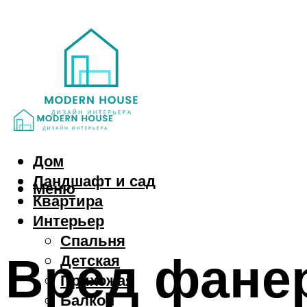
Дом
Ландшафт и сад
Меню
Квартира
Интерьер
Спальня
Вред фане
Детская
Прихожая
Балкон