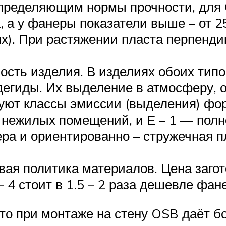
 определяющим нормы прочности, для
, а у фанеры показатели выше – от 
х). При растяжении пласта перпенди
ность изделия. В изделиях обоих тип
егиды. Их выделение в атмосферу, о
уют классы эмиссии (выделения) фо
 нежилых помещений, и Е – 1 — полн
ра и ориентированно – стружечная п
ая политика материалов. Цена загото
 4 стоит в 1.5 – 2 раза дешевле фан
 то при монтаже на стену OSB даёт