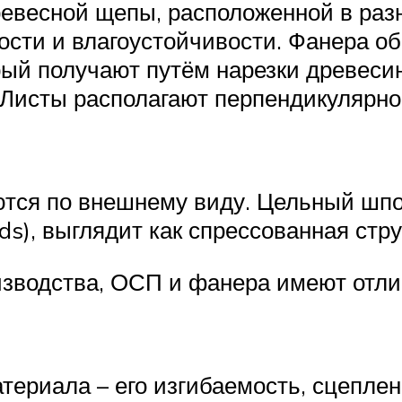
ревесной щепы, расположенной в раз
сти и влагоустойчивости. Фанера обр
рый получают путём нарезки древеси
 Листы располагают перпендикулярн
ются по внешнему виду. Цельный шпо
ds), выглядит как спрессованная стру
зводства, ОСП и фанера имеют отли
териала – его изгибаемость, сцепле