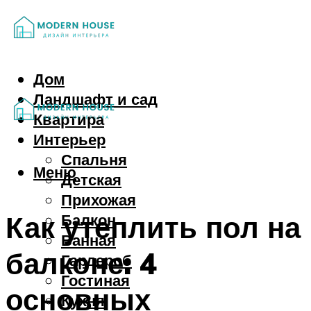
Дом
Ландшафт и сад
Квартира
Интерьер
Спальня
Меню
Детская
Прихожая
Как утеплить пол на
Балкон
Ванная
балконе: 4
Гардероб
Гостиная
основных
Кухня